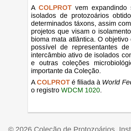
A
COLPROT
vem expandindo s
isolados de protozoários obti
determinados táxons, assim com
projetos que visam o isolament
bioma mata atlântica. O objetiv
possível de representantes d
intercâmbio ativo de isolados co
e outras coleções microbioló
importante da Coleção.
A
COLPROT
é filiada à
World Fed
o registro
WDCM 1020
.
© 2026 Coleção de Protozoários, Ins