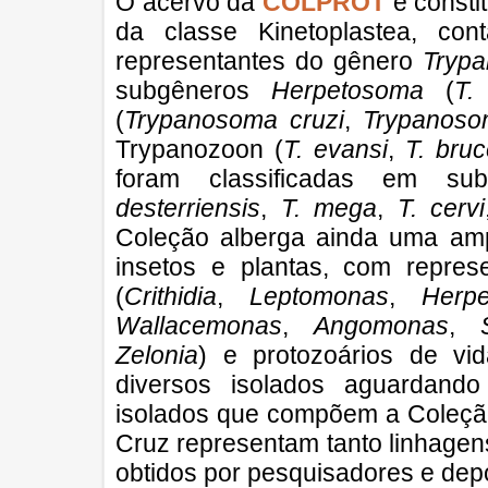
O acervo da
COLPROT
é consti
da classe Kinetoplastea, c
representantes do gênero
Tryp
subgêneros
Herpetosoma
(
T.
(
Trypanosoma cruzi
,
Trypanosom
Trypanozoon (
T. evansi
,
T. bruc
foram classificadas em sub
desterriensis
,
T. mega
,
T. cervi
Coleção alberga ainda uma amp
insetos e plantas, com repre
(
Crithidia
,
Leptomonas
,
Herp
Wallacemonas
,
Angomonas
,
Zelonia
) e protozoários de vi
diversos isolados aguardando
isolados que compõem a Coleçã
Cruz representam tanto linhagen
obtidos por pesquisadores e dep