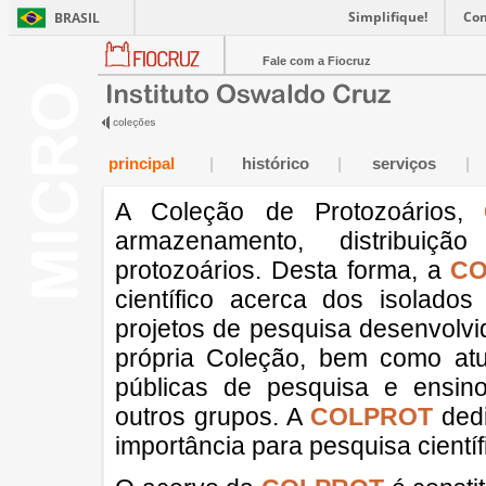
Simplifique!
Co
BRASIL
Fale com a Fiocruz
principal
|
histórico
|
serviços
|
A Coleção de Protozoários,
armazenamento, distribuiç
protozoários. Desta forma, a
CO
científico acerca dos isolado
projetos de pesquisa desenvolv
própria Coleção, bem como atua
públicas de pesquisa e ensino
outros grupos. A
COLPROT
dedi
importância para pesquisa científ